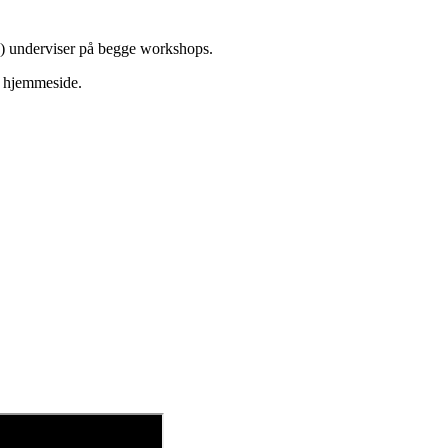
) underviser på begge workshops.
s hjemmeside.
00% i samarbejde med Center for
 Sundhedsstyrelsens forebyggelsespakker på stof- og alkoholområdet.