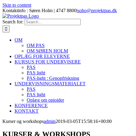
Skip to content
Kontaktinfo : Søren Holm | 4747 8800
|
soho@projektpas.dk
Search for:
OM
OM PAS
OM SØREN HOLM
OPLÆG FOR ELEVERNE
KURSUS FOR UNDERVISERE
PAS
PAS light
PAS-light : Genopfriskning
UNDERVISNINGSMATERIALET
PAS
PAS light
Oplæg om opioider
KONFERENCE
KONTAKT
Kurser og workshops
admin
2019-03-05T15:58:16+00:00
KURSER & WORKSHOPS