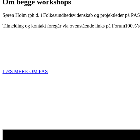
Om begge workshops
Søren Holm (ph.d. i Folkesundhedsvidenskab og projektleder på PAS
Tilmelding og kontakt foregår via ovenstående links på Forum100%’
PAS er udviklet af Søren Holm og Forum1
Rusmiddelforskning.
PAS undervisningsmaterialet anbefales som inspiration til handling i
LÆS MERE OM PAS